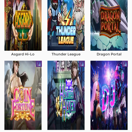
Asgard Hi-Lo
Thunder League
Dragon Portal