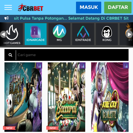
Beranda
MASUK
DAFTAR
Deposit Pulsa Tanpa Potongan... Selamat Datang Di CBRBET Situs 
Sports
BARU
PROMO
Live Casino
BARU
IDNARCADE
MG
IDNTRADE
KONG
PP
IDNPoker
BARU
HOT GAMES
Slots
PROMO
IDNLIVE
BARU
Stream N Spin
Arcade
PROMO
Table Games
Lottery
BARU
PROMO
IDNRaffle