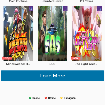
Coin Fortune
Haunted Haven
DJ Cakes
Minesweeper Hollywood
SOS
Red Light Green Light
Load More