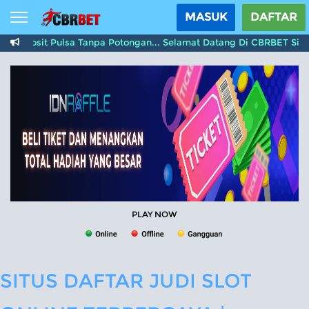
Beranda
MASUK
DAFTAR
O: Deposit Pulsa Tanpa Potongan... Selamat Datang Di CBRBET Situ
Sports
BARU
PROMO
Live Casino
BARU
IDNPoker
BARU
Slots
PROMO
IDNLIVE
BARU
Stream N Spin
Arcade
PROMO
PLAY NOW
Table Games
Lottery
BARU
PROMO
SITUS DAFTAR JUDI SLOT
IDNRaffle